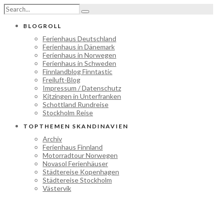
BLOGROLL
Ferienhaus Deutschland
Ferienhaus in Dänemark
Ferienhaus in Norwegen
Ferienhaus in Schweden
Finnlandblog Finntastic
Freiluft-Blog
Impressum / Datenschutz
Kitzingen in Unterfranken
Schottland Rundreise
Stockholm Reise
TOPTHEMEN SKANDINAVIEN
Archiv
Ferienhaus Finnland
Motorradtour Norwegen
Novasol Ferienhäuser
Städtereise Kopenhagen
Städtereise Stockholm
Västervik