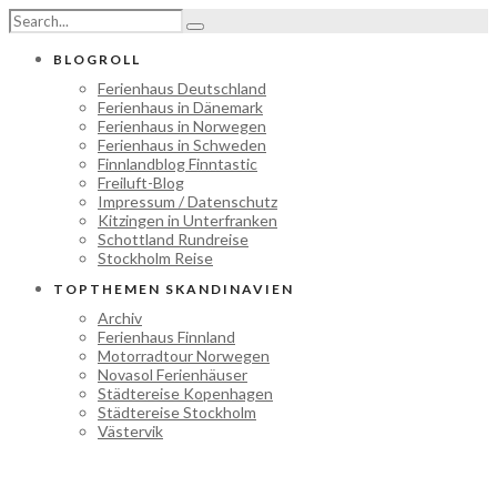
BLOGROLL
Ferienhaus Deutschland
Ferienhaus in Dänemark
Ferienhaus in Norwegen
Ferienhaus in Schweden
Finnlandblog Finntastic
Freiluft-Blog
Impressum / Datenschutz
Kitzingen in Unterfranken
Schottland Rundreise
Stockholm Reise
TOPTHEMEN SKANDINAVIEN
Archiv
Ferienhaus Finnland
Motorradtour Norwegen
Novasol Ferienhäuser
Städtereise Kopenhagen
Städtereise Stockholm
Västervik