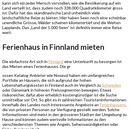
kann sich ein jeder Mensch vorstellen, wie die Bevölkerung auf ein
Land verteilt ist, dass zudem noch 338.000 Quadratkilometer gross
ist. Dafür hat das skandinavische Land unheimlich viele
landschaftliche Reize zu bieten. Hier haben Seen noch eine scheinbar
unendliche Grösse, Wälder scheinen kilometertief und die Weiten
Lapplands. Das „Land der 1.000 Seen“ ist definitiv immer eine Reise
wert.
Ferienhaus in Finnland mieten
Die einfachste Art sich in
Finnland
eine Unterkunft zu besorgen ist
das Mieten eines Ferienhauses. Die gr
ossen Katalog-Anbieter wie Novasol haben ein umfangreiches
Portfolie an Häusern, die sich aufgrund der hohen
Lebenshaltungskosten in Finnland auch im Vergleich zu
Schweden
oder Dänemark in höheren Preissegmenten bewegen. Etwas
risikoreicher, dafür aber erheblich kostengünstiger ist die Suche
unmittelbar vor Ort. So gibt es in zahlreichen Touristeninformationen
innerhalb des Landes noch interessante Angebote an
Ferienhäusern
,
die von privaten Personen zur Verfügung gestellt werden. Solche
Informationen sind meist in den grösseren Städten der Umgebung zu
Hause und können zudem wertvolle Informationen zu den
verschiedensten Themen wie Angeln, Sehenswürdigkeiten oder