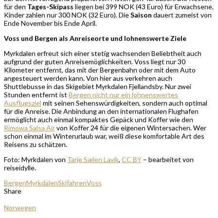
für den
Tages-Skipass
liegen bei 399 NOK (43 Euro) für Erwachsene.
Kinder zahlen nur 300 NOK (32 Euro). Die
Saison
dauert zumeist von
Ende November bis Ende April.
Voss und Bergen als Anreiseorte und lohnenswerte Ziele
Myrkdalen erfreut sich einer stetig wachsenden Beliebtheit auch
aufgrund der guten Anreisemöglichkeiten. Voss liegt nur 30
Kilometer entfernt, das mit der Bergenbahn oder mit dem Auto
angesteuert werden kann. Von hier aus verkehren auch
Shuttlebusse in das Skigebiet Myrkdalen Fjellandsby. Nur zwei
Stunden entfernt ist
Bergen nicht nur ein lohnenswertes
Ausflugsziel
mit seinen Sehenswürdigkeiten, sondern auch optimal
für die Anreise. Die Anbindung an den internationalen Flughafen
ermöglicht auch einmal kompaktes Gepäck und Koffer wie den
Rimowa Salsa Air
von Koffer 24 für die eigenen Wintersachen. Wer
schon einmal im Winterurlaub war, weiß diese komfortable Art des
Reisens zu schätzen.
Foto: Myrkdalen von
Tarje Sælen Lavik
,
CC BY
– bearbeitet von
reiseidylle.
Bergen
Myrkdalen
Skifahren
Voss
Share
Norwegen