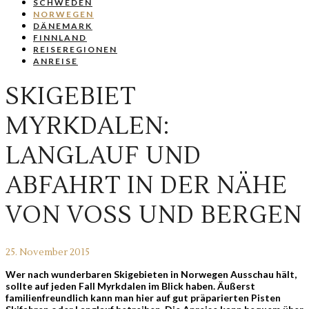
SCHWEDEN
NORWEGEN
DÄNEMARK
FINNLAND
REISEREGIONEN
ANREISE
SKIGEBIET
MYRKDALEN:
LANGLAUF UND
ABFAHRT IN DER NÄHE
VON VOSS UND BERGEN
25. November 2015
Wer nach wunderbaren Skigebieten in Norwegen Ausschau hält,
sollte auf jeden Fall Myrkdalen im Blick haben. Äußerst
familienfreundlich kann man hier auf gut präparierten Pisten