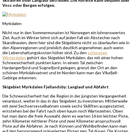
Skifahren oder Langlauf betreiben. Die Anreise kann bequem über
Voss oder Bergen erfolgen.
Myrkdalen
Nicht nur in den Sommermonaten ist Norwegen ein lohnenswertes
Ziel. Auch im Winter lohnt sich auf jeden Fall ein Abstecher nach
Skandinavien, denn hier sind die Skigebiete nicht so überlaufen wie in
den Alpenregionen und preislich deutlich angenehmer, auch wenn
die Lebenshaltungskosten höher sind. Zu den
schönsten
Winterzielen
gehört das Skigebiet Myrkdalen, das mit einer hohen
Schneesicherheit punkten kann. In einem Tal zwischen
Hardangerfjord und Sognefjord gelegen, grenzt der Ort an den
schönen Myrkdalsvatnet und im Norden kann man das Vikafjell-
Gebirge erkennen.
Skigebiet Myrkdalen Fjellandsby: Langlauf und Abfahrt
Die Schneesicherheit hat die Region in der jüngsten Vergangenheit
veranlasst, weiter in das in das Skigebiet zu investieren. Mittlerweile
mit zwei Sechsersesselbahnen sowie sechs Skiliften ausgestattet,
entstehen bei der Fahrt nach oben kaum noch Wartezeiten. Oben
hat man dann die freie Auswahl, denn es warten 16 km leichter Piste,
zehn Kilometer mittlerer Piste und zwei Kilometer anspruchsvoll
Piste auf die Abfahrer. Je nach Können und Wohlbefinden kann man
auf den hervorragend präparierten Pisten gen Tal düsen. Die Kosten