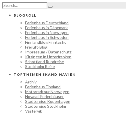
BLOGROLL
Ferienhaus Deutschland
Ferienhaus in Dänemark
Ferienhaus in Norwegen
Ferienhaus in Schweden
Finnlandblog Finntastic
Freiluft-Blog
Impressum / Datenschutz
Kitzingen in Unterfranken
Schottland Rundreise
Stockholm Reise
TOPTHEMEN SKANDINAVIEN
Archiv
Ferienhaus Finnland
Motorradtour Norwegen
Novasol Ferienhäuser
Städtereise Kopenhagen
Städtereise Stockholm
Västervik