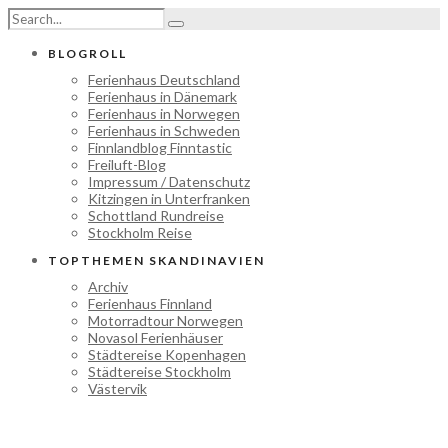
BLOGROLL
Ferienhaus Deutschland
Ferienhaus in Dänemark
Ferienhaus in Norwegen
Ferienhaus in Schweden
Finnlandblog Finntastic
Freiluft-Blog
Impressum / Datenschutz
Kitzingen in Unterfranken
Schottland Rundreise
Stockholm Reise
TOPTHEMEN SKANDINAVIEN
Archiv
Ferienhaus Finnland
Motorradtour Norwegen
Novasol Ferienhäuser
Städtereise Kopenhagen
Städtereise Stockholm
Västervik