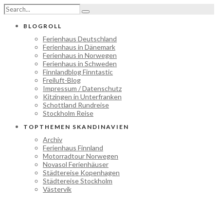
BLOGROLL
Ferienhaus Deutschland
Ferienhaus in Dänemark
Ferienhaus in Norwegen
Ferienhaus in Schweden
Finnlandblog Finntastic
Freiluft-Blog
Impressum / Datenschutz
Kitzingen in Unterfranken
Schottland Rundreise
Stockholm Reise
TOPTHEMEN SKANDINAVIEN
Archiv
Ferienhaus Finnland
Motorradtour Norwegen
Novasol Ferienhäuser
Städtereise Kopenhagen
Städtereise Stockholm
Västervik