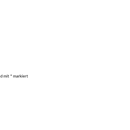
nd mit
*
markiert