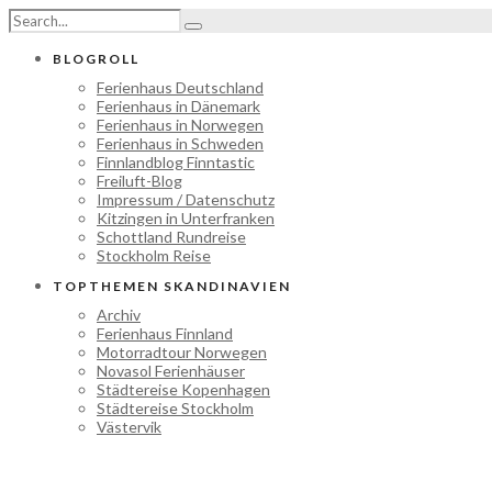
BLOGROLL
Ferienhaus Deutschland
Ferienhaus in Dänemark
Ferienhaus in Norwegen
Ferienhaus in Schweden
Finnlandblog Finntastic
Freiluft-Blog
Impressum / Datenschutz
Kitzingen in Unterfranken
Schottland Rundreise
Stockholm Reise
TOPTHEMEN SKANDINAVIEN
Archiv
Ferienhaus Finnland
Motorradtour Norwegen
Novasol Ferienhäuser
Städtereise Kopenhagen
Städtereise Stockholm
Västervik