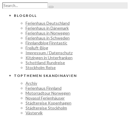
BLOGROLL
Ferienhaus Deutschland
Ferienhaus in Dänemark
Ferienhaus in Norwegen
Ferienhaus in Schweden
Finnlandblog Finntastic
Freiluft-Blog
Impressum / Datenschutz
Kitzingen in Unterfranken
Schottland Rundreise
Stockholm Reise
TOPTHEMEN SKANDINAVIEN
Archiv
Ferienhaus Finnland
Motorradtour Norwegen
Novasol Ferienhäuser
Städtereise Kopenhagen
Städtereise Stockholm
Västervik