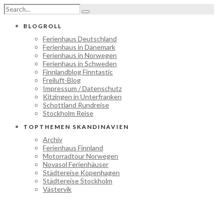
BLOGROLL
Ferienhaus Deutschland
Ferienhaus in Dänemark
Ferienhaus in Norwegen
Ferienhaus in Schweden
Finnlandblog Finntastic
Freiluft-Blog
Impressum / Datenschutz
Kitzingen in Unterfranken
Schottland Rundreise
Stockholm Reise
TOPTHEMEN SKANDINAVIEN
Archiv
Ferienhaus Finnland
Motorradtour Norwegen
Novasol Ferienhäuser
Städtereise Kopenhagen
Städtereise Stockholm
Västervik