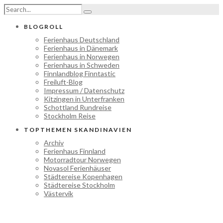
BLOGROLL
Ferienhaus Deutschland
Ferienhaus in Dänemark
Ferienhaus in Norwegen
Ferienhaus in Schweden
Finnlandblog Finntastic
Freiluft-Blog
Impressum / Datenschutz
Kitzingen in Unterfranken
Schottland Rundreise
Stockholm Reise
TOPTHEMEN SKANDINAVIEN
Archiv
Ferienhaus Finnland
Motorradtour Norwegen
Novasol Ferienhäuser
Städtereise Kopenhagen
Städtereise Stockholm
Västervik